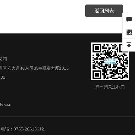
返回列表
公司
宝安大道4004号旭生研发大厦1315
02
扫一扫关注我们
ek.cn
0755-26613612