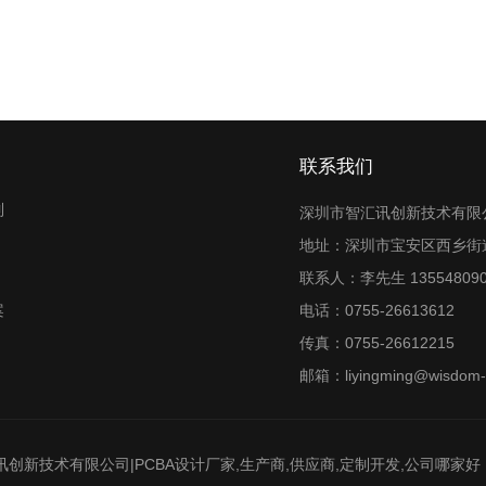
联系我们
制
深圳市智汇讯创新技术有限
地址：深圳市宝安区西乡街道
联系人：李先生 135548090
案
电话：0755-26613612
传真：0755-26612215
邮箱：liyingming@wisdom-t
新技术有限公司|PCBA设计厂家,生产商,供应商,定制开发,公司哪家好 电话：