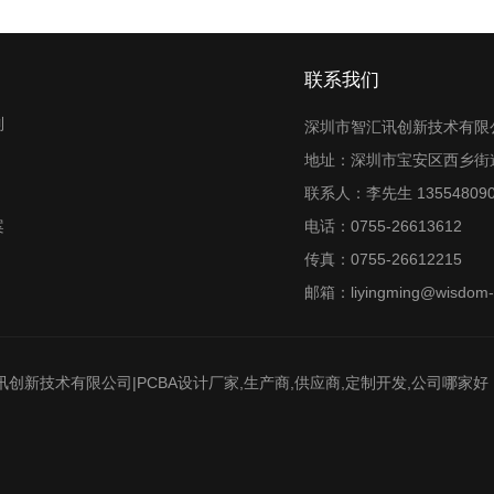
联系我们
制
深圳市智汇讯创新技术有限
地址：深圳市宝安区西乡街道
联系人：李先生 135548090
案
电话：0755-26613612
传真：0755-26612215
邮箱：liyingming@wisdom-t
新技术有限公司|PCBA设计厂家,生产商,供应商,定制开发,公司哪家好 电话：